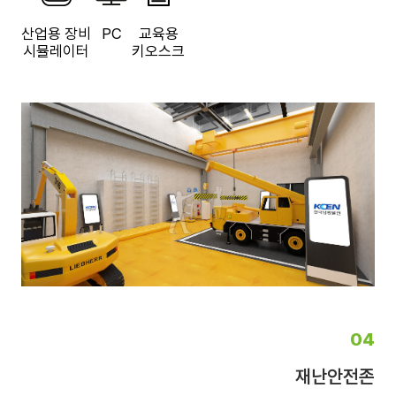
산업용 장비
PC
교육용
시뮬레이터
키오스크
04
재난안전존