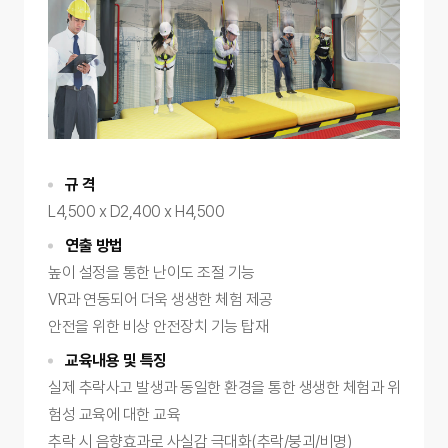
규 격
L4,500 x D2,400 x H4,500
연출 방법
높이 설정을 통한 난이도 조절 기능
VR과 연동되어 더욱 생생한 체험 제공
안전을 위한 비상 안전장치 기능 탑재
교육내용 및 특징
실제 추락사고 발생과 동일한 환경을 통한 생생한 체험과 위
험성 교육에 대한 교육
추락 시 음향효과로 사실감 극대화(추락/붕괴/비명)