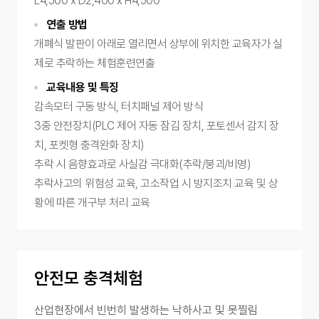
L4,500 x D2,400 x H4,500
연출 방법
개폐식 발판이 아래로 열리면서 상부에 위치한 교육자가 실
제로 추락하는 체험훈련연출
교육내용 및 특징
감속모터 구동 방식, 터치패널 제어 방식
3중 안전장치(PLC 제어 자동 잠김 장치, 포토센서 감지 장
치, 포켓형 충격완화 장치)
추락 시 음향효과로 사실감 극대화(추락/붕괴/비명)
추락사고의 위험성 교육, 고소작업 시 방지조치 교육 및 상
황에 따른 개구부 처리 교육
안전모 충격체험
산업현장에서 빈번히 발생하는 낙하사고 및 못찔림