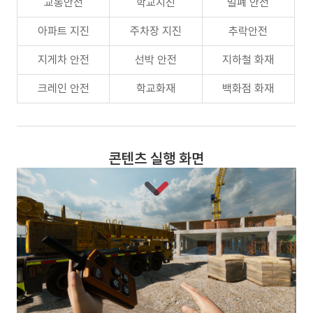
교통안전
학교지진
밀폐 안전
아파트 지진
주차장 지진
추락안전
지게차 안전
선박 안전
지하철 화재
크레인 안전
학교화재
백화점 화재
콘텐츠 실행 화면